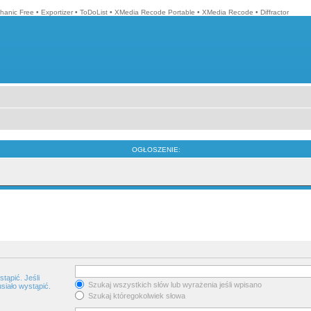
hanic Free
•
Exportizer
•
ToDoList
•
XMedia Recode Portable
•
XMedia Recode
•
Diffractor
OGŁOSZENIE:
tąpić. Jeśli
Szukaj wszystkich słów lub wyrażenia jeśli wpisano
siało wystąpić.
Szukaj któregokolwiek słowa