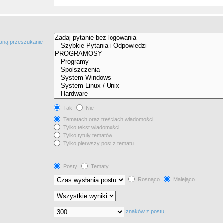
taną przeszukanie
Tak
Nie
Tematach oraz treściach wiadomości
Tylko tekst wiadomości
Tylko tytuły tematów
Tylko pierwszy post z tematu
Posty
Tematy
Rosnąco
Malejąco
znaków z postu