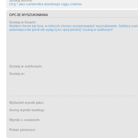
Szukaj autora:
Użyj * jako zamiennika dowolnego ciągu znaków.
OPCJE WYSZUKIWANIA
Szukaj w forach:
Wybierz forum lub fora, w których chcesz przeprowadzić wyszukiwanie. Subfora zos
automatycznie jeżeli nie wyłączysz opcji poniżej “szukaj w subforach“.
Szukaj w subforach:
Szukaj w:
Wyświetl wyniki jako:
Sortuj wyniki według:
Wyniki z ostatnich:
Pokaż pierwsze: