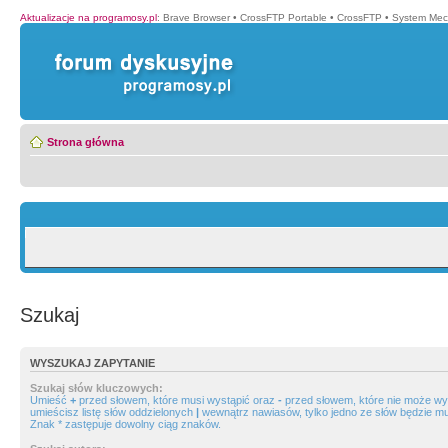
Aktualizacje na programosy.pl
:
Brave Browser
•
CrossFTP Portable
•
CrossFTP
•
System Mec
Strona główna
Szukaj
WYSZUKAJ ZAPYTANIE
Szukaj słów kluczowych:
Umieść
+
przed słowem, które musi wystąpić oraz
-
przed słowem, które nie może wys
umieścisz listę słów oddzielonych
|
wewnątrz nawiasów, tylko jedno ze słów będzie mu
Znak * zastępuje dowolny ciąg znaków.