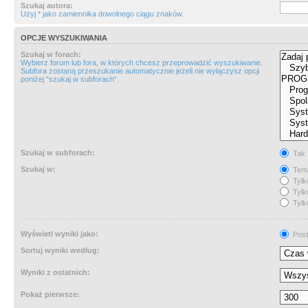
Szukaj autora:
Użyj * jako zamiennika dowolnego ciągu znaków.
OPCJE WYSZUKIWANIA
Szukaj w forach:
Wybierz forum lub fora, w których chcesz przeprowadzić wyszukiwanie.
Subfora zostaną przeszukanie automatycznie jeżeli nie wyłączysz opcji
poniżej “szukaj w subforach“.
Szukaj w subforach:
Tak
Szukaj w:
Tema
Tylk
Tylk
Tylk
Wyświetl wyniki jako:
Post
Sortuj wyniki według:
Wyniki z ostatnich:
Pokaż pierwsze: