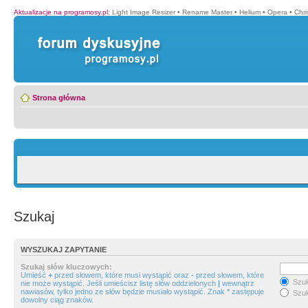
Aktualizacje na programosy.pl
:
Light Image Resizer
•
Rename Master
•
Helium
•
Opera
•
Chr
Strona główna
Szukaj
WYSZUKAJ ZAPYTANIE
Szukaj słów kluczowych:
Umieść
+
przed słowem, które musi wystąpić oraz
-
przed słowem, które
Szuk
nie może wystąpić. Jeśli umieścisz listę słów oddzielonych
|
wewnątrz
nawiasów, tylko jedno ze słów będzie musiało wystąpić. Znak * zastępuje
Szuk
dowolny ciąg znaków.