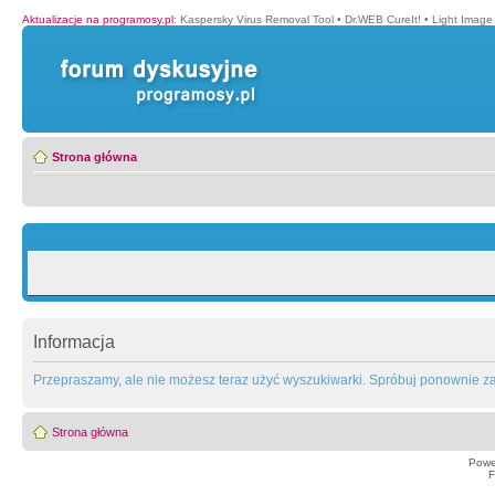
Aktualizacje na programosy.pl
:
Kaspersky Virus Removal Tool
•
Dr.WEB CureIt!
•
Light Image
Strona główna
Informacja
Przepraszamy, ale nie możesz teraz użyć wyszukiwarki. Spróbuj ponownie za 
Strona główna
Powe
F