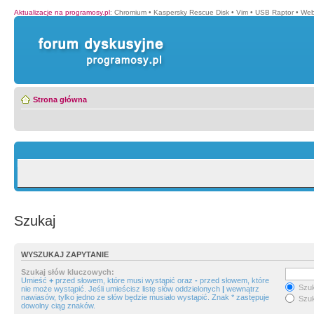
Aktualizacje na programosy.pl
:
Chromium
•
Kaspersky Rescue Disk
•
Vim
•
USB Raptor
•
Web
Strona główna
Szukaj
WYSZUKAJ ZAPYTANIE
Szukaj słów kluczowych:
Umieść
+
przed słowem, które musi wystąpić oraz
-
przed słowem, które
Szuk
nie może wystąpić. Jeśli umieścisz listę słów oddzielonych
|
wewnątrz
nawiasów, tylko jedno ze słów będzie musiało wystąpić. Znak * zastępuje
Szuk
dowolny ciąg znaków.