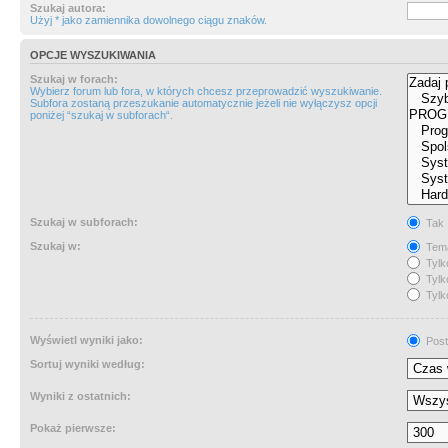
Szukaj autora:
Użyj * jako zamiennika dowolnego ciągu znaków.
OPCJE WYSZUKIWANIA
Szukaj w forach:
Wybierz forum lub fora, w których chcesz przeprowadzić wyszukiwanie.
Subfora zostaną przeszukanie automatycznie jeżeli nie wyłączysz opcji
poniżej “szukaj w subforach“.
Szukaj w subforach:
Tak
Szukaj w:
Tema
Tylk
Tylk
Tylk
Wyświetl wyniki jako:
Post
Sortuj wyniki według:
Wyniki z ostatnich:
Pokaż pierwsze: