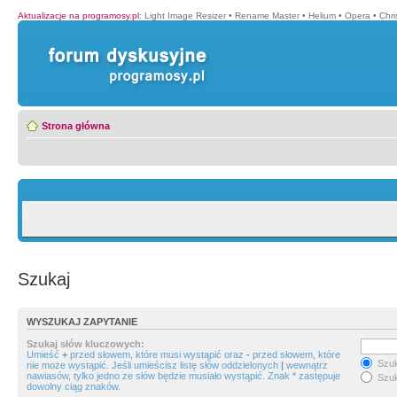
Aktualizacje na programosy.pl
:
Light Image Resizer
•
Rename Master
•
Helium
•
Opera
•
Chr
Strona główna
Szukaj
WYSZUKAJ ZAPYTANIE
Szukaj słów kluczowych:
Umieść
+
przed słowem, które musi wystąpić oraz
-
przed słowem, które
Szuk
nie może wystąpić. Jeśli umieścisz listę słów oddzielonych
|
wewnątrz
nawiasów, tylko jedno ze słów będzie musiało wystąpić. Znak * zastępuje
Szuk
dowolny ciąg znaków.