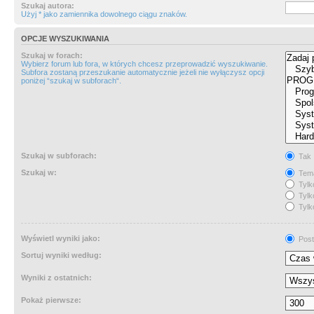
Szukaj autora:
Użyj * jako zamiennika dowolnego ciągu znaków.
OPCJE WYSZUKIWANIA
Szukaj w forach:
Wybierz forum lub fora, w których chcesz przeprowadzić wyszukiwanie.
Subfora zostaną przeszukanie automatycznie jeżeli nie wyłączysz opcji
poniżej “szukaj w subforach“.
Szukaj w subforach:
Tak
Szukaj w:
Tema
Tylk
Tylk
Tylk
Wyświetl wyniki jako:
Post
Sortuj wyniki według:
Wyniki z ostatnich:
Pokaż pierwsze: