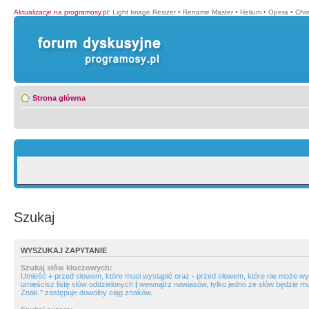
Aktualizacje na programosy.pl
:
Light Image Resizer
•
Rename Master
•
Helium
•
Opera
•
Chr
Strona główna
Szukaj
WYSZUKAJ ZAPYTANIE
Szukaj słów kluczowych:
Umieść
+
przed słowem, które musi wystąpić oraz
-
przed słowem, które nie może wys
umieścisz listę słów oddzielonych
|
wewnątrz nawiasów, tylko jedno ze słów będzie mu
Znak * zastępuje dowolny ciąg znaków.