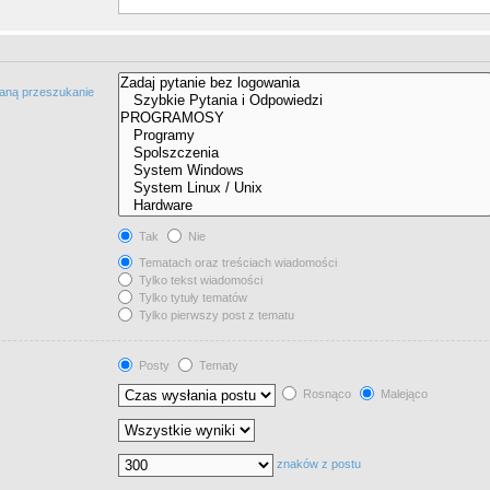
taną przeszukanie
Tak
Nie
Tematach oraz treściach wiadomości
Tylko tekst wiadomości
Tylko tytuły tematów
Tylko pierwszy post z tematu
Posty
Tematy
Rosnąco
Malejąco
znaków z postu