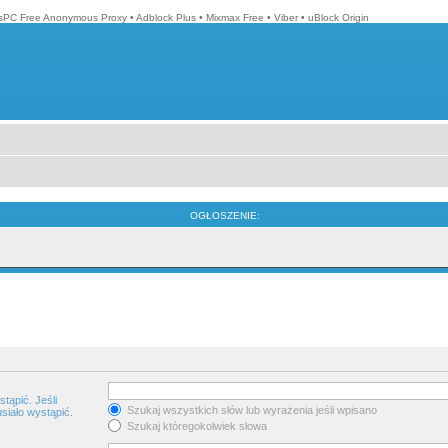
isPC Free Anonymous Proxy
•
Adblock Plus
•
Mixmax Free
•
Viber
•
uBlock Origin
OGŁOSZENIE:
tąpić. Jeśli
Szukaj wszystkich słów lub wyrażenia jeśli wpisano
siało wystąpić.
Szukaj któregokolwiek słowa