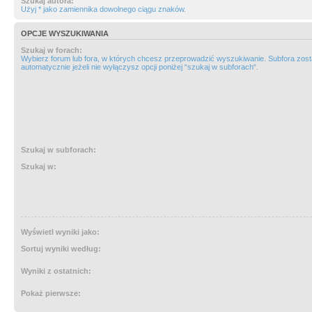
Szukaj autora:
Użyj * jako zamiennika dowolnego ciągu znaków.
OPCJE WYSZUKIWANIA
Szukaj w forach:
Wybierz forum lub fora, w których chcesz przeprowadzić wyszukiwanie. Subfora zos
automatycznie jeżeli nie wyłączysz opcji poniżej “szukaj w subforach“.
Szukaj w subforach:
Szukaj w:
Wyświetl wyniki jako:
Sortuj wyniki według:
Wyniki z ostatnich:
Pokaż pierwsze: