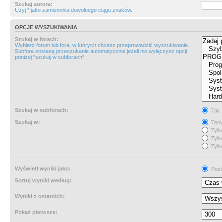
Szukaj autora:
Użyj * jako zamiennika dowolnego ciągu znaków.
OPCJE WYSZUKIWANIA
Szukaj w forach:
Wybierz forum lub fora, w których chcesz przeprowadzić wyszukiwanie.
Subfora zostaną przeszukanie automatycznie jeżeli nie wyłączysz opcji
poniżej “szukaj w subforach“.
Szukaj w subforach:
Tak
Szukaj w:
Tema
Tylk
Tylk
Tylk
Wyświetl wyniki jako:
Post
Sortuj wyniki według:
Wyniki z ostatnich:
Pokaż pierwsze: