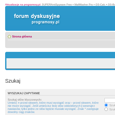
Aktualizacje na programosy.pl
:
SUPERAntiSpyware Free
•
MailWasher Pro
•
GS-Calc
•
GS-B
Strona główna
Szukaj
WYSZUKAJ ZAPYTANIE
Szukaj słów kluczowych:
Umieść
+
przed słowem, które musi wystąpić oraz
-
przed słowem, które
Szuk
nie może wystąpić. Jeśli umieścisz listę słów oddzielonych
|
wewnątrz
nawiasów, tylko jedno ze słów będzie musiało wystąpić. Znak * zastępuje
Szuk
dowolny ciąg znaków.