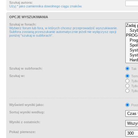
Szukaj autora:
Użyj * jako zamiennika dowolnego ciągu znaków.
OPCJE WYSZUKIWANIA
Szukaj w forach:
Wybierz forum lub fora, w których chcesz przeprowadzić wyszukiwanie.
Subfora zostaną przeszukanie automatycznie jeżeli nie wyłączysz opcji
poniżej “szukaj w subforach“.
Szukaj w subforach:
Tak
Szukaj w:
Tema
Tylk
Tylk
Tylk
Wyświetl wyniki jako:
Post
Sortuj wyniki według:
Wyniki z ostatnich:
Pokaż pierwsze: