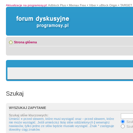
Aktualizacje na programosy.pl
:
Adblock Plus
•
Mixmax Free
•
Viber
•
uBlock Origin
•
TARGET 
Strona główna
Szukaj
WYSZUKAJ ZAPYTANIE
Szukaj słów kluczowych:
Umieść
+
przed słowem, które musi wystąpić oraz
-
przed słowem, które
Szuk
nie może wystąpić. Jeśli umieścisz listę słów oddzielonych
|
wewnątrz
nawiasów, tylko jedno ze słów będzie musiało wystąpić. Znak * zastępuje
Szuk
dowolny ciąg znaków.