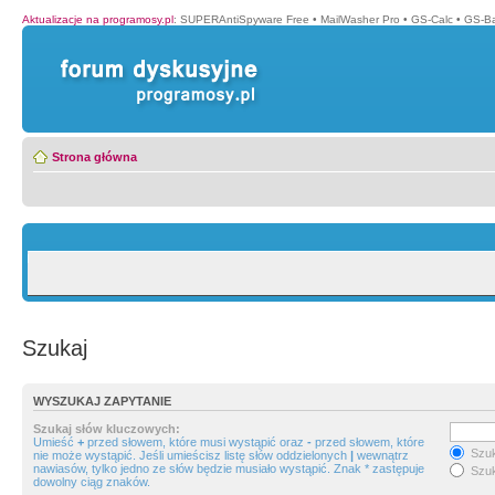
Aktualizacje na programosy.pl
:
SUPERAntiSpyware Free
•
MailWasher Pro
•
GS-Calc
•
GS-B
Strona główna
Szukaj
WYSZUKAJ ZAPYTANIE
Szukaj słów kluczowych:
Umieść
+
przed słowem, które musi wystąpić oraz
-
przed słowem, które
Szuk
nie może wystąpić. Jeśli umieścisz listę słów oddzielonych
|
wewnątrz
nawiasów, tylko jedno ze słów będzie musiało wystąpić. Znak * zastępuje
Szuk
dowolny ciąg znaków.