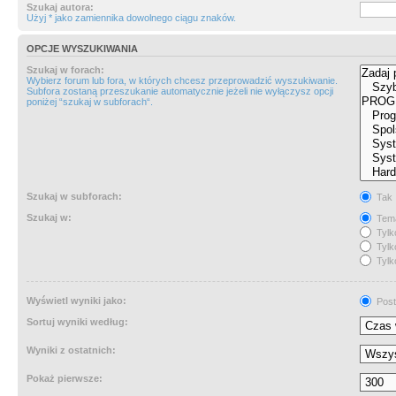
Szukaj autora:
Użyj * jako zamiennika dowolnego ciągu znaków.
OPCJE WYSZUKIWANIA
Szukaj w forach:
Wybierz forum lub fora, w których chcesz przeprowadzić wyszukiwanie.
Subfora zostaną przeszukanie automatycznie jeżeli nie wyłączysz opcji
poniżej “szukaj w subforach“.
Szukaj w subforach:
Tak
Szukaj w:
Tema
Tylk
Tylk
Tylk
Wyświetl wyniki jako:
Post
Sortuj wyniki według:
Wyniki z ostatnich:
Pokaż pierwsze: