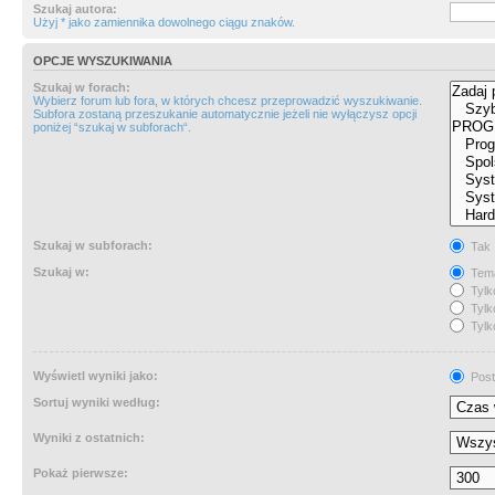
Szukaj autora:
Użyj * jako zamiennika dowolnego ciągu znaków.
OPCJE WYSZUKIWANIA
Szukaj w forach:
Wybierz forum lub fora, w których chcesz przeprowadzić wyszukiwanie.
Subfora zostaną przeszukanie automatycznie jeżeli nie wyłączysz opcji
poniżej “szukaj w subforach“.
Szukaj w subforach:
Tak
Szukaj w:
Tema
Tylk
Tylk
Tylk
Wyświetl wyniki jako:
Post
Sortuj wyniki według:
Wyniki z ostatnich:
Pokaż pierwsze: