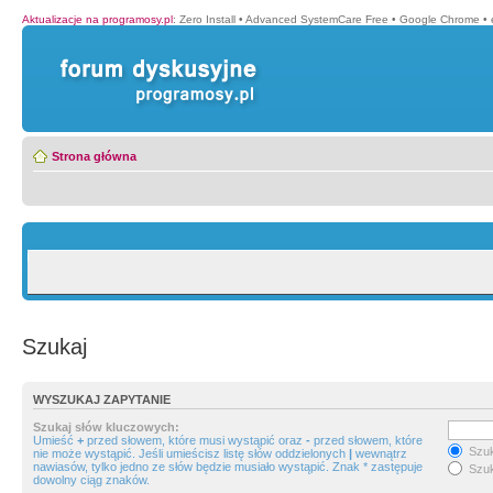
Aktualizacje na programosy.pl
:
Zero Install
•
Advanced SystemCare Free
•
Google Chrome
•
Strona główna
Szukaj
WYSZUKAJ ZAPYTANIE
Szukaj słów kluczowych:
Umieść
+
przed słowem, które musi wystąpić oraz
-
przed słowem, które
Szuk
nie może wystąpić. Jeśli umieścisz listę słów oddzielonych
|
wewnątrz
nawiasów, tylko jedno ze słów będzie musiało wystąpić. Znak * zastępuje
Szuk
dowolny ciąg znaków.