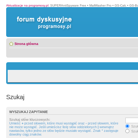
Aktualizacje na programosy.pl
:
SUPERAntiSpyware Free
•
MailWasher Pro
•
GS-Calc
•
GS-B
Strona główna
Szukaj
WYSZUKAJ ZAPYTANIE
Szukaj słów kluczowych:
Umieść
+
przed słowem, które musi wystąpić oraz
-
przed słowem, które
Szuk
nie może wystąpić. Jeśli umieścisz listę słów oddzielonych
|
wewnątrz
nawiasów, tylko jedno ze słów będzie musiało wystąpić. Znak * zastępuje
Szuk
dowolny ciąg znaków.