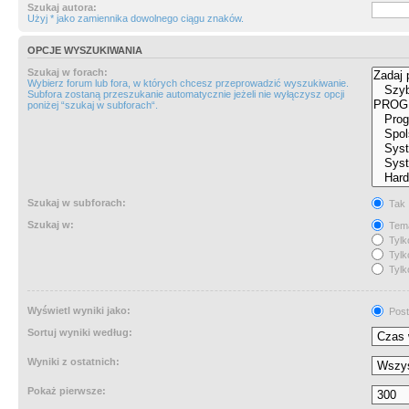
Szukaj autora:
Użyj * jako zamiennika dowolnego ciągu znaków.
OPCJE WYSZUKIWANIA
Szukaj w forach:
Wybierz forum lub fora, w których chcesz przeprowadzić wyszukiwanie.
Subfora zostaną przeszukanie automatycznie jeżeli nie wyłączysz opcji
poniżej “szukaj w subforach“.
Szukaj w subforach:
Tak
Szukaj w:
Tema
Tylk
Tylk
Tylk
Wyświetl wyniki jako:
Post
Sortuj wyniki według:
Wyniki z ostatnich:
Pokaż pierwsze: