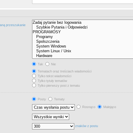
taną przeszukanie
Tak
Nie
Tematach oraz treściach wiadomości
Tylko tekst wiadomości
Tylko tytuły tematów
Tylko pierwszy post z tematu
Posty
Tematy
Rosnąco
Malejąco
znaków z postu