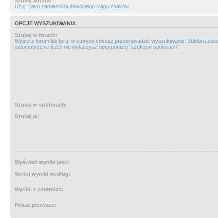
Szukaj autora:
Użyj * jako zamiennika dowolnego ciągu znaków.
OPCJE WYSZUKIWANIA
Szukaj w forach:
Wybierz forum lub fora, w których chcesz przeprowadzić wyszukiwanie. Subfora zos
automatycznie jeżeli nie wyłączysz opcji poniżej “szukaj w subforach“.
Szukaj w subforach:
Szukaj w:
Wyświetl wyniki jako:
Sortuj wyniki według:
Wyniki z ostatnich:
Pokaż pierwsze: