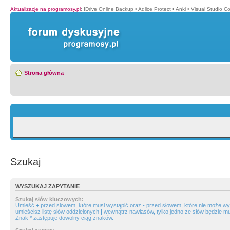
Aktualizacje na programosy.pl
:
IDrive Online Backup
•
Adlice Protect
•
Anki
•
Visual Studio C
Strona główna
Szukaj
WYSZUKAJ ZAPYTANIE
Szukaj słów kluczowych:
Umieść
+
przed słowem, które musi wystąpić oraz
-
przed słowem, które nie może wys
umieścisz listę słów oddzielonych
|
wewnątrz nawiasów, tylko jedno ze słów będzie mu
Znak * zastępuje dowolny ciąg znaków.