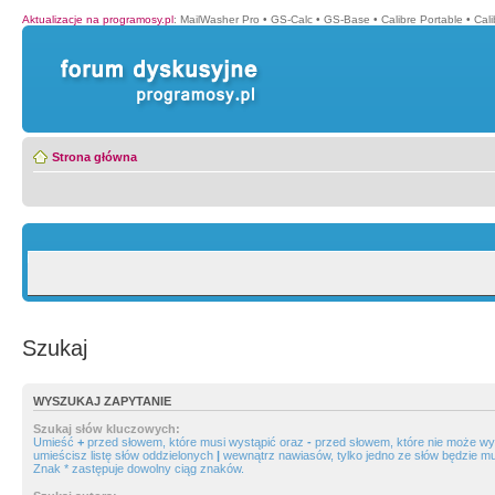
Aktualizacje na programosy.pl
:
MailWasher Pro
•
GS-Calc
•
GS-Base
•
Calibre Portable
•
Cali
Strona główna
Szukaj
WYSZUKAJ ZAPYTANIE
Szukaj słów kluczowych:
Umieść
+
przed słowem, które musi wystąpić oraz
-
przed słowem, które nie może wys
umieścisz listę słów oddzielonych
|
wewnątrz nawiasów, tylko jedno ze słów będzie mu
Znak * zastępuje dowolny ciąg znaków.