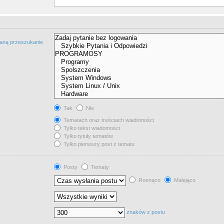
taną przeszukanie
Tak
Nie
Tematach oraz treściach wiadomości
Tylko tekst wiadomości
Tylko tytuły tematów
Tylko pierwszy post z tematu
Posty
Tematy
Rosnąco
Malejąco
znaków z postu