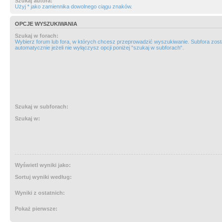
Szukaj autora:
Użyj * jako zamiennika dowolnego ciągu znaków.
OPCJE WYSZUKIWANIA
Szukaj w forach:
Wybierz forum lub fora, w których chcesz przeprowadzić wyszukiwanie. Subfora zos
automatycznie jeżeli nie wyłączysz opcji poniżej “szukaj w subforach“.
Szukaj w subforach:
Szukaj w:
Wyświetl wyniki jako:
Sortuj wyniki według:
Wyniki z ostatnich:
Pokaż pierwsze: