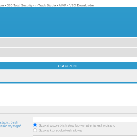
bre
•
360 Total Security
•
n-Track Studio
•
AIMP
•
VSO Downloader
OGŁOSZENIE:
tąpić. Jeśli
Szukaj wszystkich słów lub wyrażenia jeśli wpisano
siało wystąpić.
Szukaj któregokolwiek słowa