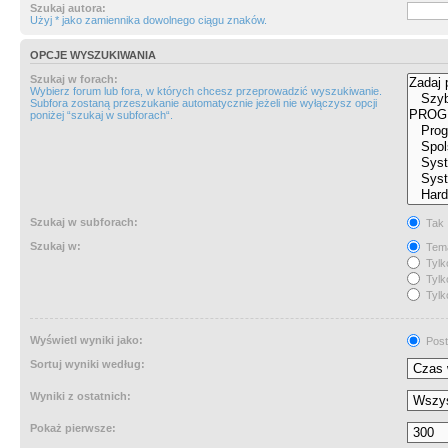
Szukaj autora:
Użyj * jako zamiennika dowolnego ciągu znaków.
OPCJE WYSZUKIWANIA
Szukaj w forach:
Wybierz forum lub fora, w których chcesz przeprowadzić wyszukiwanie.
Subfora zostaną przeszukanie automatycznie jeżeli nie wyłączysz opcji
poniżej “szukaj w subforach“.
Szukaj w subforach:
Tak
Szukaj w:
Tema
Tylk
Tylk
Tylk
Wyświetl wyniki jako:
Post
Sortuj wyniki według:
Wyniki z ostatnich:
Pokaż pierwsze: