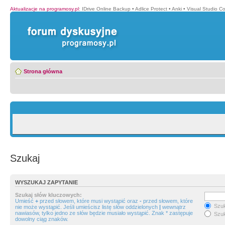
Aktualizacje na programosy.pl
:
IDrive Online Backup
•
Adlice Protect
•
Anki
•
Visual Studio C
Strona główna
Szukaj
WYSZUKAJ ZAPYTANIE
Szukaj słów kluczowych:
Umieść
+
przed słowem, które musi wystąpić oraz
-
przed słowem, które
Szuk
nie może wystąpić. Jeśli umieścisz listę słów oddzielonych
|
wewnątrz
nawiasów, tylko jedno ze słów będzie musiało wystąpić. Znak * zastępuje
Szuk
dowolny ciąg znaków.