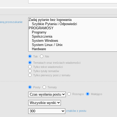
taną przeszukanie
Tak
Nie
Tematach oraz treściach wiadomości
Tylko tekst wiadomości
Tylko tytuły tematów
Tylko pierwszy post z tematu
Posty
Tematy
Rosnąco
Malejąco
znaków z postu