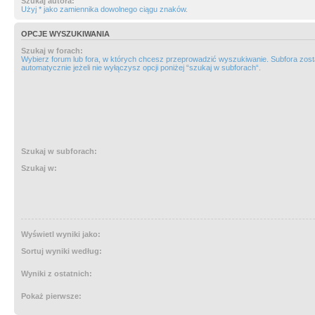
Szukaj autora:
Użyj * jako zamiennika dowolnego ciągu znaków.
OPCJE WYSZUKIWANIA
Szukaj w forach:
Wybierz forum lub fora, w których chcesz przeprowadzić wyszukiwanie. Subfora zos
automatycznie jeżeli nie wyłączysz opcji poniżej “szukaj w subforach“.
Szukaj w subforach:
Szukaj w:
Wyświetl wyniki jako:
Sortuj wyniki według:
Wyniki z ostatnich:
Pokaż pierwsze: