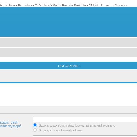
hanic Free
•
Exportizer
•
ToDoList
•
XMedia Recode Portable
•
XMedia Recode
•
Diffractor
OGŁOSZENIE:
tąpić. Jeśli
Szukaj wszystkich słów lub wyrażenia jeśli wpisano
siało wystąpić.
Szukaj któregokolwiek słowa