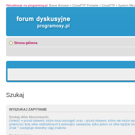
Aktualizacje na programosy.pl
:
Brave Browser
•
CrossFTP Portable
•
CrossFTP
•
System Mec
Strona główna
Szukaj
WYSZUKAJ ZAPYTANIE
Szukaj słów kluczowych:
Umieść
+
przed słowem, które musi wystąpić oraz
-
przed słowem, które nie może wys
umieścisz listę słów oddzielonych
|
wewnątrz nawiasów, tylko jedno ze słów będzie mu
Znak * zastępuje dowolny ciąg znaków.