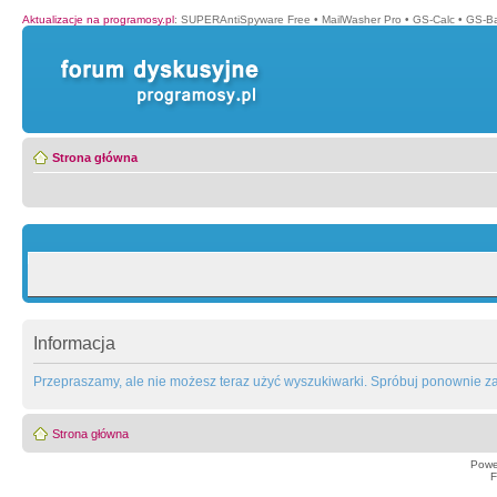
Aktualizacje na programosy.pl
:
SUPERAntiSpyware Free
•
MailWasher Pro
•
GS-Calc
•
GS-B
Strona główna
Informacja
Przepraszamy, ale nie możesz teraz użyć wyszukiwarki. Spróbuj ponownie za 
Strona główna
Powe
F