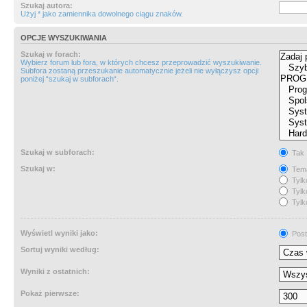
Szukaj autora:
Użyj * jako zamiennika dowolnego ciągu znaków.
OPCJE WYSZUKIWANIA
Szukaj w forach:
Wybierz forum lub fora, w których chcesz przeprowadzić wyszukiwanie.
Subfora zostaną przeszukanie automatycznie jeżeli nie wyłączysz opcji
poniżej “szukaj w subforach“.
Szukaj w subforach:
Tak
Szukaj w:
Tema
Tylk
Tylk
Tylk
Wyświetl wyniki jako:
Post
Sortuj wyniki według:
Wyniki z ostatnich:
Pokaż pierwsze: