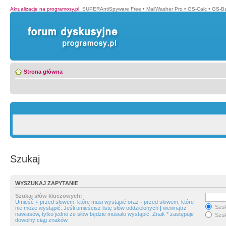
Aktualizacje na programosy.pl
:
SUPERAntiSpyware Free
•
MailWasher Pro
•
GS-Calc
•
GS-B
Strona główna
Szukaj
WYSZUKAJ ZAPYTANIE
Szukaj słów kluczowych:
Umieść
+
przed słowem, które musi wystąpić oraz
-
przed słowem, które
Szuk
nie może wystąpić. Jeśli umieścisz listę słów oddzielonych
|
wewnątrz
nawiasów, tylko jedno ze słów będzie musiało wystąpić. Znak * zastępuje
Szuk
dowolny ciąg znaków.