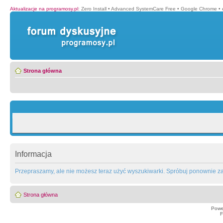
Aktualizacje na programosy.pl
:
Zero Install
•
Advanced SystemCare Free
•
Google Chrome
•
Strona główna
Informacja
Przepraszamy, ale nie możesz teraz użyć wyszukiwarki. Spróbuj ponownie za 
Strona główna
Powe
F