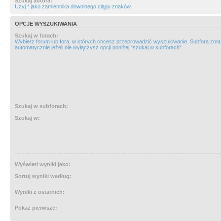
Szukaj autora:
Użyj * jako zamiennika dowolnego ciągu znaków.
OPCJE WYSZUKIWANIA
Szukaj w forach:
Wybierz forum lub fora, w których chcesz przeprowadzić wyszukiwanie. Subfora zos
automatycznie jeżeli nie wyłączysz opcji poniżej “szukaj w subforach“.
Szukaj w subforach:
Szukaj w:
Wyświetl wyniki jako:
Sortuj wyniki według:
Wyniki z ostatnich:
Pokaż pierwsze: