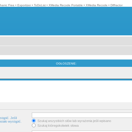
hanic Free
•
Exportizer
•
ToDoList
•
XMedia Recode Portable
•
XMedia Recode
•
Diffractor
OGŁOSZENIE:
tąpić. Jeśli
Szukaj wszystkich słów lub wyrażenia jeśli wpisano
siało wystąpić.
Szukaj któregokolwiek słowa