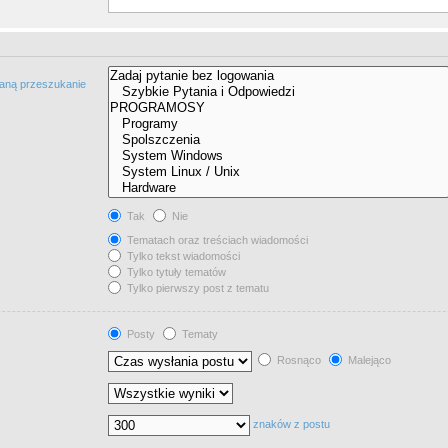
taną przeszukanie
Tak
Nie
Tematach oraz treściach wiadomości
Tylko tekst wiadomości
Tylko tytuły tematów
Tylko pierwszy post z tematu
Posty
Tematy
Rosnąco
Malejąco
znaków z postu