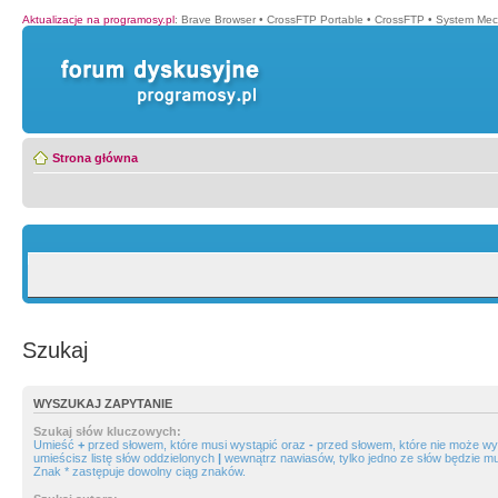
Aktualizacje na programosy.pl
:
Brave Browser
•
CrossFTP Portable
•
CrossFTP
•
System Mec
Strona główna
Szukaj
WYSZUKAJ ZAPYTANIE
Szukaj słów kluczowych:
Umieść
+
przed słowem, które musi wystąpić oraz
-
przed słowem, które nie może wys
umieścisz listę słów oddzielonych
|
wewnątrz nawiasów, tylko jedno ze słów będzie mu
Znak * zastępuje dowolny ciąg znaków.