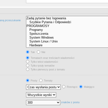
taną przeszukanie
Tak
Nie
Tematach oraz treściach wiadomości
Tylko tekst wiadomości
Tylko tytuły tematów
Tylko pierwszy post z tematu
Posty
Tematy
Rosnąco
Malejąco
znaków z postu