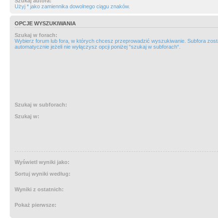
Szukaj autora:
Użyj * jako zamiennika dowolnego ciągu znaków.
OPCJE WYSZUKIWANIA
Szukaj w forach:
Wybierz forum lub fora, w których chcesz przeprowadzić wyszukiwanie. Subfora zos
automatycznie jeżeli nie wyłączysz opcji poniżej “szukaj w subforach“.
Szukaj w subforach:
Szukaj w:
Wyświetl wyniki jako:
Sortuj wyniki według:
Wyniki z ostatnich:
Pokaż pierwsze: