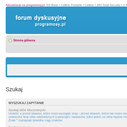
Aktualizacje na programosy.pl
:
GS-Base
•
Calibre Portable
•
Calibre
•
360 Total Security
•
n-
Strona główna
Szukaj
WYSZUKAJ ZAPYTANIE
Szukaj słów kluczowych:
Umieść
+
przed słowem, które musi wystąpić oraz
-
przed słowem, które nie może wys
umieścisz listę słów oddzielonych
|
wewnątrz nawiasów, tylko jedno ze słów będzie mu
Znak * zastępuje dowolny ciąg znaków.