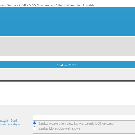
Track Studio
•
AIMP
•
VSO Downloader
•
Viber
•
Ahnenblatt Portable
OGŁOSZENIE:
tąpić. Jeśli
Szukaj wszystkich słów lub wyrażenia jeśli wpisano
siało wystąpić.
Szukaj któregokolwiek słowa