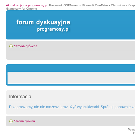
Aktualizacje na programosy.pl
:
Passmark OSFMount
•
Microsoft OneDrive
•
Chromium
•
Kasp
Grammarly for Chrome
Strona główna
Informacja
Przepraszamy, ale nie możesz teraz użyć wyszukiwarki. Spróbuj ponownie za 
Strona główna
Powe
F