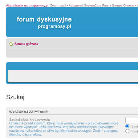
Aktualizacje na programosy.pl
:
Zero Install
•
Advanced SystemCare Free
•
Google Chrome
•
Strona główna
Szukaj
WYSZUKAJ ZAPYTANIE
Szukaj słów kluczowych:
Umieść
+
przed słowem, które musi wystąpić oraz
-
przed słowem, które
Szuk
nie może wystąpić. Jeśli umieścisz listę słów oddzielonych
|
wewnątrz
nawiasów, tylko jedno ze słów będzie musiało wystąpić. Znak * zastępuje
Szuk
dowolny ciąg znaków.