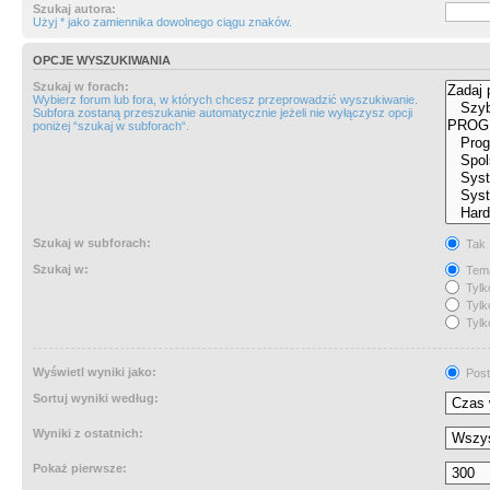
Szukaj autora:
Użyj * jako zamiennika dowolnego ciągu znaków.
OPCJE WYSZUKIWANIA
Szukaj w forach:
Wybierz forum lub fora, w których chcesz przeprowadzić wyszukiwanie.
Subfora zostaną przeszukanie automatycznie jeżeli nie wyłączysz opcji
poniżej “szukaj w subforach“.
Szukaj w subforach:
Tak
Szukaj w:
Tema
Tylk
Tylk
Tylk
Wyświetl wyniki jako:
Post
Sortuj wyniki według:
Wyniki z ostatnich:
Pokaż pierwsze: