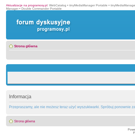
Aktualizacje na programosy.pl
:
WebCatalog
•
tinyMediaManager Portable
•
tinyMediaManage
Manager
•
Double Commander Portable
Strona główna
Informacja
Przepraszamy, ale nie możesz teraz użyć wyszukiwarki. Spróbuj ponownie za 
Strona główna
Powe
F