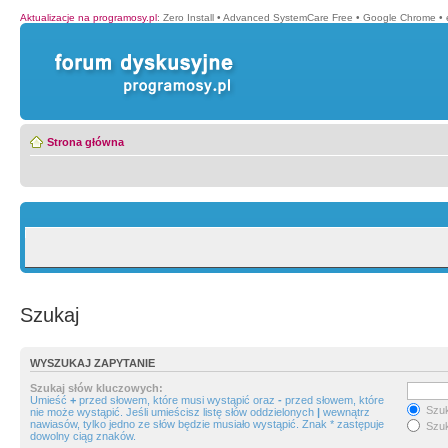
Aktualizacje na programosy.pl
:
Zero Install
•
Advanced SystemCare Free
•
Google Chrome
•
Strona główna
Szukaj
WYSZUKAJ ZAPYTANIE
Szukaj słów kluczowych:
Umieść
+
przed słowem, które musi wystąpić oraz
-
przed słowem, które
Szuk
nie może wystąpić. Jeśli umieścisz listę słów oddzielonych
|
wewnątrz
nawiasów, tylko jedno ze słów będzie musiało wystąpić. Znak * zastępuje
Szuk
dowolny ciąg znaków.