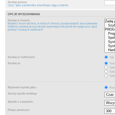
Szukaj autora:
Użyj * jako zamiennika dowolnego ciągu znaków.
OPCJE WYSZUKIWANIA
Szukaj w forach:
Wybierz forum lub fora, w których chcesz przeprowadzić wyszukiwanie.
Subfora zostaną przeszukanie automatycznie jeżeli nie wyłączysz opcji
poniżej “szukaj w subforach“.
Szukaj w subforach:
Tak
Szukaj w:
Tema
Tylk
Tylk
Tylk
Wyświetl wyniki jako:
Post
Sortuj wyniki według:
Wyniki z ostatnich:
Pokaż pierwsze: