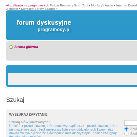
Aktualizacje na programosy.pl
:
Farbar Recovery Scan Tool
•
Monkey′s Audio
•
Internet Down
XYplorer
•
Microsoft Safety Scanner
Strona główna
Szukaj
WYSZUKAJ ZAPYTANIE
Szukaj słów kluczowych:
Umieść
+
przed słowem, które musi wystąpić oraz
-
przed słowem, które
Szuk
nie może wystąpić. Jeśli umieścisz listę słów oddzielonych
|
wewnątrz
nawiasów, tylko jedno ze słów będzie musiało wystąpić. Znak * zastępuje
Szuk
dowolny ciąg znaków.