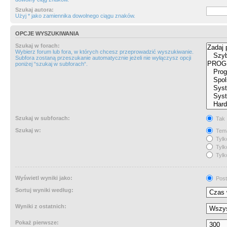
Szukaj autora:
Użyj * jako zamiennika dowolnego ciągu znaków.
OPCJE WYSZUKIWANIA
Szukaj w forach:
Wybierz forum lub fora, w których chcesz przeprowadzić wyszukiwanie.
Subfora zostaną przeszukanie automatycznie jeżeli nie wyłączysz opcji
poniżej “szukaj w subforach“.
Szukaj w subforach:
Tak
Szukaj w:
Tema
Tylk
Tylk
Tylk
Wyświetl wyniki jako:
Post
Sortuj wyniki według:
Wyniki z ostatnich:
Pokaż pierwsze: