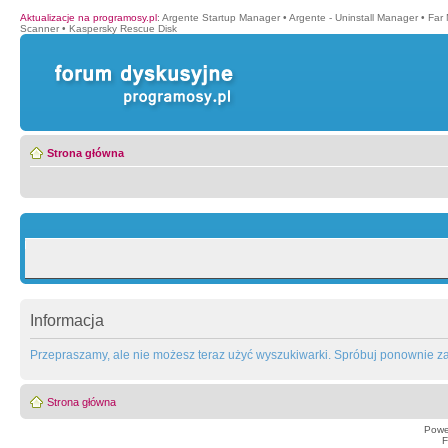
Aktualizacje na programosy.pl
:
Argente Startup Manager
•
Argente - Uninstall Manager
•
Far
Scanner
•
Kaspersky Rescue Disk
Strona główna
Informacja
Przepraszamy, ale nie możesz teraz użyć wyszukiwarki. Spróbuj ponownie za 
Strona główna
Powe
F