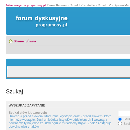
Aktualizacje na programosy.pl
:
Brave Browser
•
CrossFTP Portable
•
CrossFTP
•
System Mec
Strona główna
Szukaj
WYSZUKAJ ZAPYTANIE
Szukaj słów kluczowych:
Umieść
+
przed słowem, które musi wystąpić oraz
-
przed słowem, które
Szuk
nie może wystąpić. Jeśli umieścisz listę słów oddzielonych
|
wewnątrz
nawiasów, tylko jedno ze słów będzie musiało wystąpić. Znak * zastępuje
Szuk
dowolny ciąg znaków.