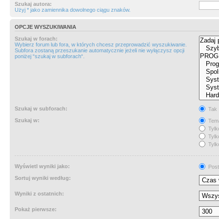
Szukaj autora:
Użyj * jako zamiennika dowolnego ciągu znaków.
OPCJE WYSZUKIWANIA
Szukaj w forach:
Wybierz forum lub fora, w których chcesz przeprowadzić wyszukiwanie.
Subfora zostaną przeszukanie automatycznie jeżeli nie wyłączysz opcji
poniżej “szukaj w subforach“.
Szukaj w subforach:
Tak
Szukaj w:
Tema
Tylk
Tylk
Tylk
Wyświetl wyniki jako:
Post
Sortuj wyniki według:
Wyniki z ostatnich:
Pokaż pierwsze: