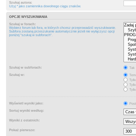
Szukaj autora:
Użyj * jako zamiennika dowolnego ciągu znaków.
OPCJE WYSZUKIWANIA
Szukaj w forach:
Wybierz forum lub fora, w których chcesz przeprowadzić wyszukiwanie.
Subfora zostaną przeszukanie automatycznie jeżeli nie wyłączysz opcji
poniżej “szukaj w subforach“.
Szukaj w subforach:
Tak
Szukaj w:
Tema
Tylk
Tylk
Tylk
Wyświetl wyniki jako:
Post
Sortuj wyniki według:
Wyniki z ostatnich:
Pokaż pierwsze: