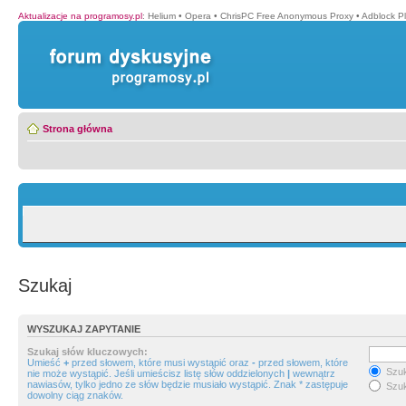
Aktualizacje na programosy.pl
:
Helium
•
Opera
•
ChrisPC Free Anonymous Proxy
•
Adblock P
Strona główna
Szukaj
WYSZUKAJ ZAPYTANIE
Szukaj słów kluczowych:
Umieść
+
przed słowem, które musi wystąpić oraz
-
przed słowem, które
Szuk
nie może wystąpić. Jeśli umieścisz listę słów oddzielonych
|
wewnątrz
nawiasów, tylko jedno ze słów będzie musiało wystąpić. Znak * zastępuje
Szuk
dowolny ciąg znaków.