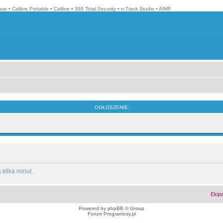
ase
•
Calibre Portable
•
Calibre
•
360 Total Security
•
n-Track Studio
•
AIMP
OGŁOSZENIE:
kilka minut.
Ekip
Powered by
phpBB
© Group
Forum Programosy.pl