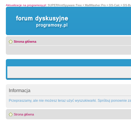
Aktualizacje na programosy.pl
:
SUPERAntiSpyware Free
•
MailWasher Pro
•
GS-Calc
•
GS-B
Strona główna
Informacja
Przepraszamy, ale nie możesz teraz użyć wyszukiwarki. Spróbuj ponownie za 
Strona główna