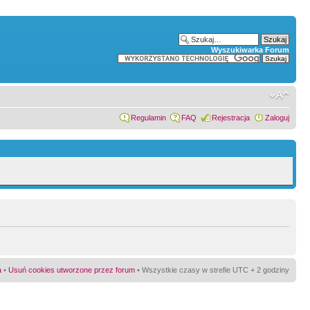
Wyszukiwarka Forum
Regulamin
FAQ
Rejestracja
Zaloguj
a
•
Usuń cookies utworzone przez forum
• Wszystkie czasy w strefie UTC + 2 godziny