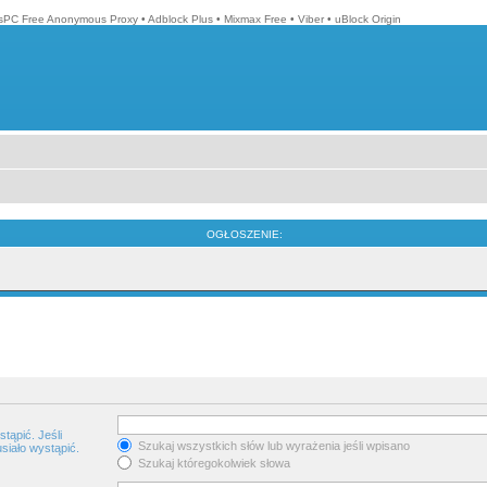
isPC Free Anonymous Proxy
•
Adblock Plus
•
Mixmax Free
•
Viber
•
uBlock Origin
OGŁOSZENIE:
tąpić. Jeśli
Szukaj wszystkich słów lub wyrażenia jeśli wpisano
siało wystąpić.
Szukaj któregokolwiek słowa