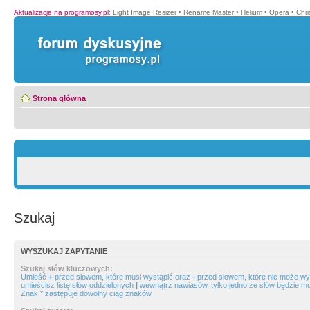
Aktualizacje na programosy.pl
:
Light Image Resizer
•
Rename Master
•
Helium
•
Opera
•
Chr
Strona główna
Szukaj
WYSZUKAJ ZAPYTANIE
Szukaj słów kluczowych:
Umieść
+
przed słowem, które musi wystąpić oraz
-
przed słowem, które nie może wys
umieścisz listę słów oddzielonych
|
wewnątrz nawiasów, tylko jedno ze słów będzie mu
Znak * zastępuje dowolny ciąg znaków.