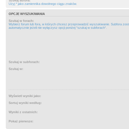
Szukaj autora:
Użyj * jako zamiennika dowolnego ciągu znaków.
OPCJE WYSZUKIWANIA
Szukaj w forach:
Wybierz forum lub fora, w których chcesz przeprowadzić wyszukiwanie. Subfora zos
automatycznie jeżeli nie wyłączysz opcji poniżej “szukaj w subforach“.
Szukaj w subforach:
Szukaj w:
Wyświetl wyniki jako:
Sortuj wyniki według:
Wyniki z ostatnich:
Pokaż pierwsze: