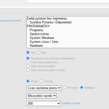
taną przeszukanie
Tak
Nie
Tematach oraz treściach wiadomości
Tylko tekst wiadomości
Tylko tytuły tematów
Tylko pierwszy post z tematu
Posty
Tematy
Rosnąco
Malejąco
znaków z postu