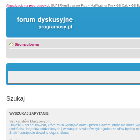
Aktualizacje na programosy.pl
:
SUPERAntiSpyware Free
•
MailWasher Pro
•
GS-Calc
•
GS-B
Strona główna
Szukaj
WYSZUKAJ ZAPYTANIE
Szukaj słów kluczowych:
Umieść
+
przed słowem, które musi wystąpić oraz
-
przed słowem, które nie może wys
umieścisz listę słów oddzielonych
|
wewnątrz nawiasów, tylko jedno ze słów będzie mu
Znak * zastępuje dowolny ciąg znaków.