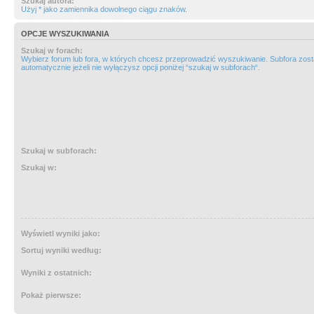
Szukaj autora:
Użyj * jako zamiennika dowolnego ciągu znaków.
OPCJE WYSZUKIWANIA
Szukaj w forach:
Wybierz forum lub fora, w których chcesz przeprowadzić wyszukiwanie. Subfora zos
automatycznie jeżeli nie wyłączysz opcji poniżej “szukaj w subforach“.
Szukaj w subforach:
Szukaj w:
Wyświetl wyniki jako:
Sortuj wyniki według:
Wyniki z ostatnich:
Pokaż pierwsze: