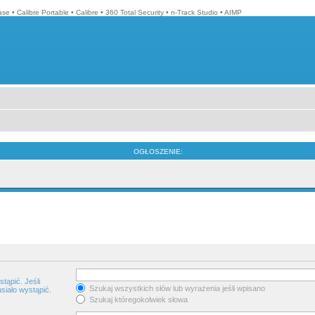
ase
•
Calibre Portable
•
Calibre
•
360 Total Security
•
n-Track Studio
•
AIMP
OGŁOSZENIE:
tąpić. Jeśli
Szukaj wszystkich słów lub wyrażenia jeśli wpisano
siało wystąpić.
Szukaj któregokolwiek słowa