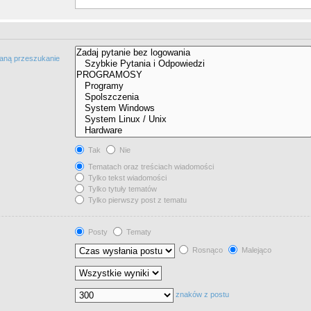
taną przeszukanie
Tak
Nie
Tematach oraz treściach wiadomości
Tylko tekst wiadomości
Tylko tytuły tematów
Tylko pierwszy post z tematu
Posty
Tematy
Rosnąco
Malejąco
znaków z postu