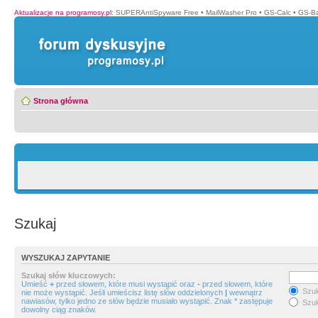
Aktualizacje na programosy.pl
:
SUPERAntiSpyware Free
•
MailWasher Pro
•
GS-Calc
•
GS-B
Strona główna
Szukaj
WYSZUKAJ ZAPYTANIE
Szukaj słów kluczowych:
Umieść
+
przed słowem, które musi wystąpić oraz
-
przed słowem, które
Szuk
nie może wystąpić. Jeśli umieścisz listę słów oddzielonych
|
wewnątrz
nawiasów, tylko jedno ze słów będzie musiało wystąpić. Znak * zastępuje
Szuk
dowolny ciąg znaków.