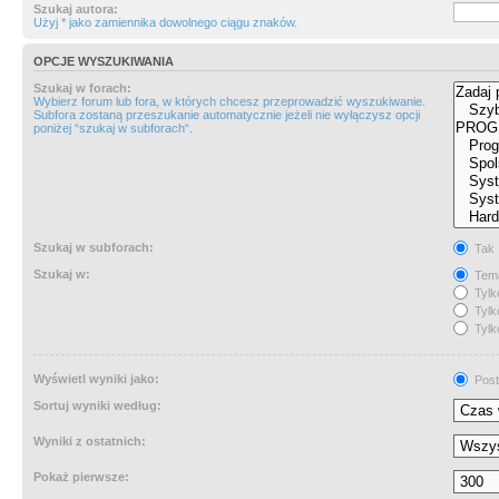
Szukaj autora:
Użyj * jako zamiennika dowolnego ciągu znaków.
OPCJE WYSZUKIWANIA
Szukaj w forach:
Wybierz forum lub fora, w których chcesz przeprowadzić wyszukiwanie.
Subfora zostaną przeszukanie automatycznie jeżeli nie wyłączysz opcji
poniżej “szukaj w subforach“.
Szukaj w subforach:
Tak
Szukaj w:
Tema
Tylk
Tylk
Tylk
Wyświetl wyniki jako:
Post
Sortuj wyniki według:
Wyniki z ostatnich:
Pokaż pierwsze: