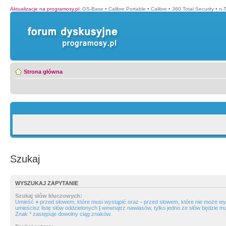
Aktualizacje na programosy.pl
:
GS-Base
•
Calibre Portable
•
Calibre
•
360 Total Security
•
n-
Strona główna
Szukaj
WYSZUKAJ ZAPYTANIE
Szukaj słów kluczowych:
Umieść
+
przed słowem, które musi wystąpić oraz
-
przed słowem, które nie może wys
umieścisz listę słów oddzielonych
|
wewnątrz nawiasów, tylko jedno ze słów będzie mu
Znak * zastępuje dowolny ciąg znaków.