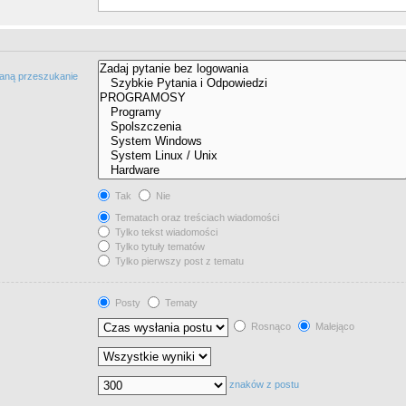
taną przeszukanie
Tak
Nie
Tematach oraz treściach wiadomości
Tylko tekst wiadomości
Tylko tytuły tematów
Tylko pierwszy post z tematu
Posty
Tematy
Rosnąco
Malejąco
znaków z postu