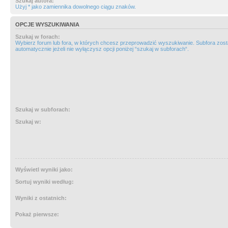
Szukaj autora:
Użyj * jako zamiennika dowolnego ciągu znaków.
OPCJE WYSZUKIWANIA
Szukaj w forach:
Wybierz forum lub fora, w których chcesz przeprowadzić wyszukiwanie. Subfora zos
automatycznie jeżeli nie wyłączysz opcji poniżej “szukaj w subforach“.
Szukaj w subforach:
Szukaj w:
Wyświetl wyniki jako:
Sortuj wyniki według:
Wyniki z ostatnich:
Pokaż pierwsze: