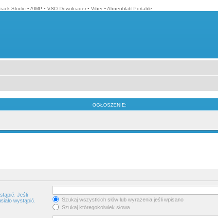
Track Studio
•
AIMP
•
VSO Downloader
•
Viber
•
Ahnenblatt Portable
OGŁOSZENIE:
tąpić. Jeśli
Szukaj wszystkich słów lub wyrażenia jeśli wpisano
siało wystąpić.
Szukaj któregokolwiek słowa