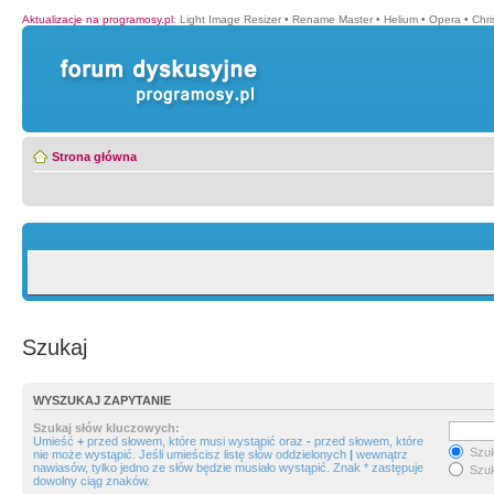
Aktualizacje na programosy.pl
:
Light Image Resizer
•
Rename Master
•
Helium
•
Opera
•
Chr
Strona główna
Szukaj
WYSZUKAJ ZAPYTANIE
Szukaj słów kluczowych:
Umieść
+
przed słowem, które musi wystąpić oraz
-
przed słowem, które
Szuk
nie może wystąpić. Jeśli umieścisz listę słów oddzielonych
|
wewnątrz
nawiasów, tylko jedno ze słów będzie musiało wystąpić. Znak * zastępuje
Szuk
dowolny ciąg znaków.