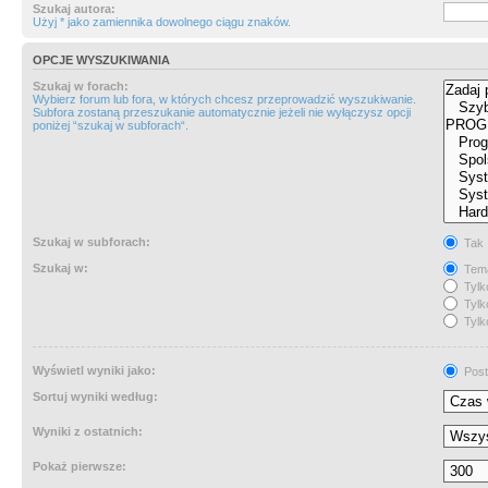
Szukaj autora:
Użyj * jako zamiennika dowolnego ciągu znaków.
OPCJE WYSZUKIWANIA
Szukaj w forach:
Wybierz forum lub fora, w których chcesz przeprowadzić wyszukiwanie.
Subfora zostaną przeszukanie automatycznie jeżeli nie wyłączysz opcji
poniżej “szukaj w subforach“.
Szukaj w subforach:
Tak
Szukaj w:
Tema
Tylk
Tylk
Tylk
Wyświetl wyniki jako:
Post
Sortuj wyniki według:
Wyniki z ostatnich:
Pokaż pierwsze: