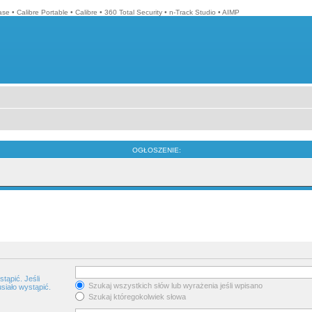
ase
•
Calibre Portable
•
Calibre
•
360 Total Security
•
n-Track Studio
•
AIMP
OGŁOSZENIE:
tąpić. Jeśli
Szukaj wszystkich słów lub wyrażenia jeśli wpisano
siało wystąpić.
Szukaj któregokolwiek słowa