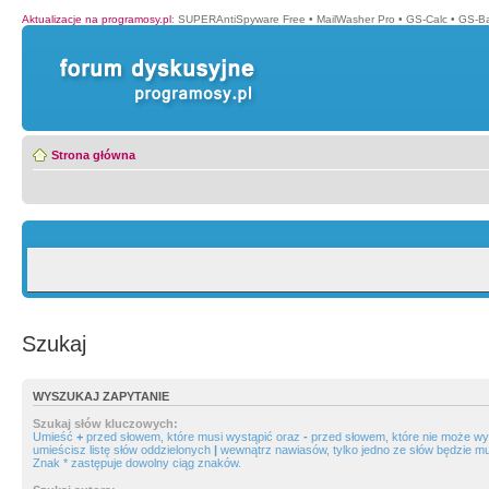
Aktualizacje na programosy.pl
:
SUPERAntiSpyware Free
•
MailWasher Pro
•
GS-Calc
•
GS-B
Strona główna
Szukaj
WYSZUKAJ ZAPYTANIE
Szukaj słów kluczowych:
Umieść
+
przed słowem, które musi wystąpić oraz
-
przed słowem, które nie może wys
umieścisz listę słów oddzielonych
|
wewnątrz nawiasów, tylko jedno ze słów będzie mu
Znak * zastępuje dowolny ciąg znaków.