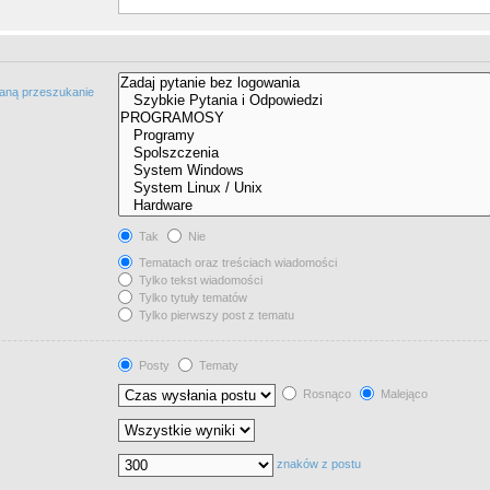
taną przeszukanie
Tak
Nie
Tematach oraz treściach wiadomości
Tylko tekst wiadomości
Tylko tytuły tematów
Tylko pierwszy post z tematu
Posty
Tematy
Rosnąco
Malejąco
znaków z postu