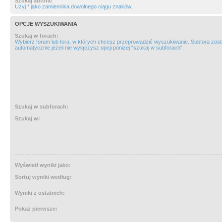
Szukaj autora:
Użyj * jako zamiennika dowolnego ciągu znaków.
OPCJE WYSZUKIWANIA
Szukaj w forach:
Wybierz forum lub fora, w których chcesz przeprowadzić wyszukiwanie. Subfora zos
automatycznie jeżeli nie wyłączysz opcji poniżej “szukaj w subforach“.
Szukaj w subforach:
Szukaj w:
Wyświetl wyniki jako:
Sortuj wyniki według:
Wyniki z ostatnich:
Pokaż pierwsze: