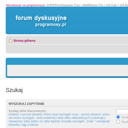
Aktualizacje na programosy.pl
:
SUPERAntiSpyware Free
•
MailWasher Pro
•
GS-Calc
•
GS-B
Strona główna
Szukaj
WYSZUKAJ ZAPYTANIE
Szukaj słów kluczowych:
Umieść
+
przed słowem, które musi wystąpić oraz
-
przed słowem, które
Szuk
nie może wystąpić. Jeśli umieścisz listę słów oddzielonych
|
wewnątrz
nawiasów, tylko jedno ze słów będzie musiało wystąpić. Znak * zastępuje
Szuk
dowolny ciąg znaków.