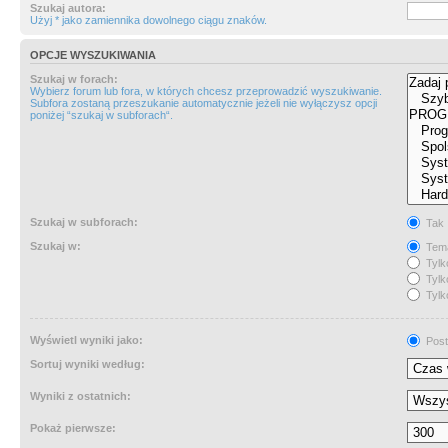
Szukaj autora:
Użyj * jako zamiennika dowolnego ciągu znaków.
OPCJE WYSZUKIWANIA
Szukaj w forach:
Wybierz forum lub fora, w których chcesz przeprowadzić wyszukiwanie.
Subfora zostaną przeszukanie automatycznie jeżeli nie wyłączysz opcji
poniżej “szukaj w subforach“.
Szukaj w subforach:
Tak
Szukaj w:
Tema
Tylk
Tylk
Tylk
Wyświetl wyniki jako:
Post
Sortuj wyniki według:
Wyniki z ostatnich:
Pokaż pierwsze: