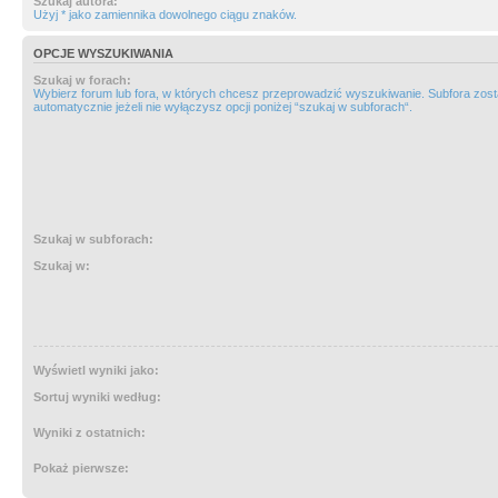
Szukaj autora:
Użyj * jako zamiennika dowolnego ciągu znaków.
OPCJE WYSZUKIWANIA
Szukaj w forach:
Wybierz forum lub fora, w których chcesz przeprowadzić wyszukiwanie. Subfora zos
automatycznie jeżeli nie wyłączysz opcji poniżej “szukaj w subforach“.
Szukaj w subforach:
Szukaj w:
Wyświetl wyniki jako:
Sortuj wyniki według:
Wyniki z ostatnich:
Pokaż pierwsze: