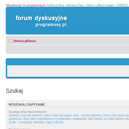
Aktualizacje na programosy.pl
:
Adblock Plus
•
Mixmax Free
•
Viber
•
uBlock Origin
•
TARGET 
Strona główna
Szukaj
WYSZUKAJ ZAPYTANIE
Szukaj słów kluczowych:
Umieść
+
przed słowem, które musi wystąpić oraz
-
przed słowem, które nie może wys
umieścisz listę słów oddzielonych
|
wewnątrz nawiasów, tylko jedno ze słów będzie mu
Znak * zastępuje dowolny ciąg znaków.