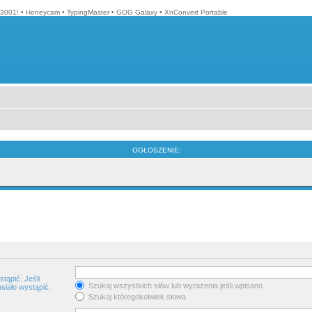
3001!
•
Honeycam
•
TypingMaster
•
GOG Galaxy
•
XnConvert Portable
OGŁOSZENIE:
tąpić. Jeśli
Szukaj wszystkich słów lub wyrażenia jeśli wpisano
siało wystąpić.
Szukaj któregokolwiek słowa