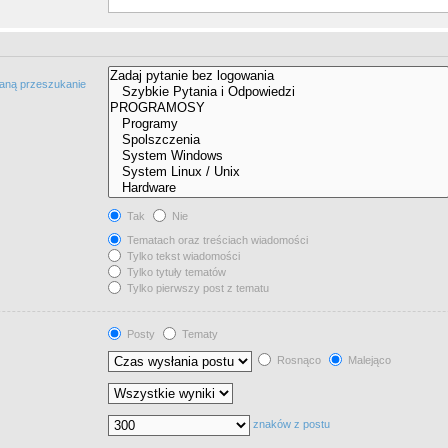
taną przeszukanie
Tak
Nie
Tematach oraz treściach wiadomości
Tylko tekst wiadomości
Tylko tytuły tematów
Tylko pierwszy post z tematu
Posty
Tematy
Rosnąco
Malejąco
znaków z postu