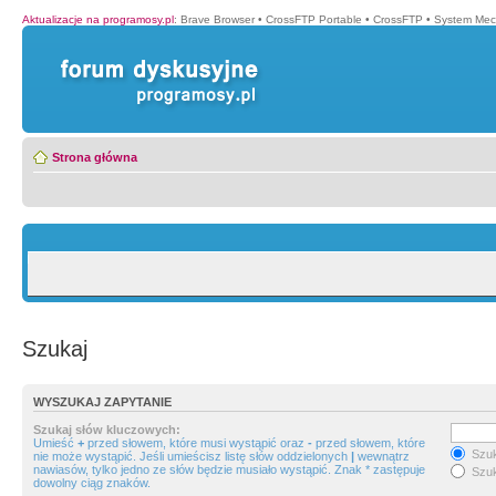
Aktualizacje na programosy.pl
:
Brave Browser
•
CrossFTP Portable
•
CrossFTP
•
System Mec
Strona główna
Szukaj
WYSZUKAJ ZAPYTANIE
Szukaj słów kluczowych:
Umieść
+
przed słowem, które musi wystąpić oraz
-
przed słowem, które
Szuk
nie może wystąpić. Jeśli umieścisz listę słów oddzielonych
|
wewnątrz
nawiasów, tylko jedno ze słów będzie musiało wystąpić. Znak * zastępuje
Szuk
dowolny ciąg znaków.