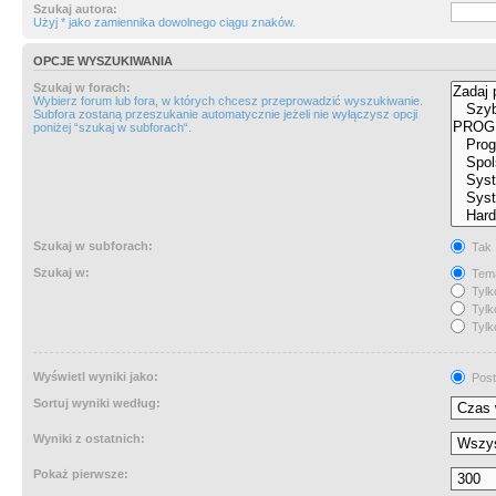
Szukaj autora:
Użyj * jako zamiennika dowolnego ciągu znaków.
OPCJE WYSZUKIWANIA
Szukaj w forach:
Wybierz forum lub fora, w których chcesz przeprowadzić wyszukiwanie.
Subfora zostaną przeszukanie automatycznie jeżeli nie wyłączysz opcji
poniżej “szukaj w subforach“.
Szukaj w subforach:
Tak
Szukaj w:
Tema
Tylk
Tylk
Tylk
Wyświetl wyniki jako:
Post
Sortuj wyniki według:
Wyniki z ostatnich:
Pokaż pierwsze: