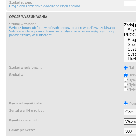
Szukaj autora:
Użyj * jako zamiennika dowolnego ciągu znaków.
OPCJE WYSZUKIWANIA
Szukaj w forach:
Wybierz forum lub fora, w których chcesz przeprowadzić wyszukiwanie.
Subfora zostaną przeszukanie automatycznie jeżeli nie wyłączysz opcji
poniżej “szukaj w subforach“.
Szukaj w subforach:
Tak
Szukaj w:
Tema
Tylk
Tylk
Tylk
Wyświetl wyniki jako:
Post
Sortuj wyniki według:
Wyniki z ostatnich:
Pokaż pierwsze: