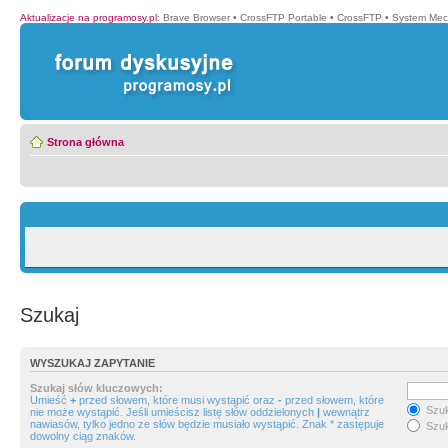
Aktualizacje na programosy.pl
:
Brave Browser
•
CrossFTP Portable
•
CrossFTP
•
System Mec
Strona główna
Szukaj
WYSZUKAJ ZAPYTANIE
Szukaj słów kluczowych:
Umieść
+
przed słowem, które musi wystąpić oraz
-
przed słowem, które
Szuk
nie może wystąpić. Jeśli umieścisz listę słów oddzielonych
|
wewnątrz
nawiasów, tylko jedno ze słów będzie musiało wystąpić. Znak * zastępuje
Szuk
dowolny ciąg znaków.