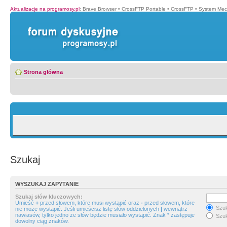
Aktualizacje na programosy.pl
:
Brave Browser
•
CrossFTP Portable
•
CrossFTP
•
System Mec
Strona główna
Szukaj
WYSZUKAJ ZAPYTANIE
Szukaj słów kluczowych:
Umieść
+
przed słowem, które musi wystąpić oraz
-
przed słowem, które
Szuk
nie może wystąpić. Jeśli umieścisz listę słów oddzielonych
|
wewnątrz
nawiasów, tylko jedno ze słów będzie musiało wystąpić. Znak * zastępuje
Szuk
dowolny ciąg znaków.