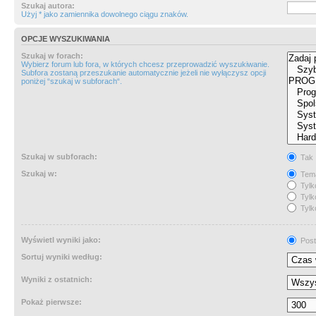
Szukaj autora:
Użyj * jako zamiennika dowolnego ciągu znaków.
OPCJE WYSZUKIWANIA
Szukaj w forach:
Wybierz forum lub fora, w których chcesz przeprowadzić wyszukiwanie.
Subfora zostaną przeszukanie automatycznie jeżeli nie wyłączysz opcji
poniżej “szukaj w subforach“.
Szukaj w subforach:
Tak
Szukaj w:
Tema
Tylk
Tylk
Tylk
Wyświetl wyniki jako:
Post
Sortuj wyniki według:
Wyniki z ostatnich:
Pokaż pierwsze: