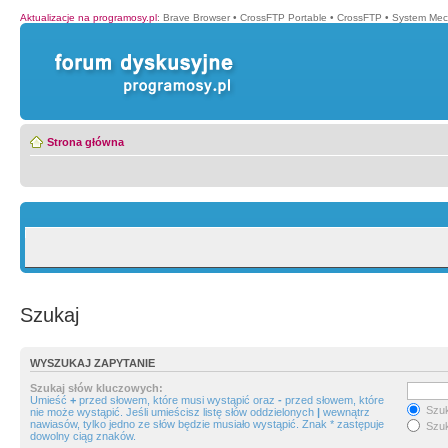
Aktualizacje na programosy.pl
:
Brave Browser
•
CrossFTP Portable
•
CrossFTP
•
System Mec
Strona główna
Szukaj
WYSZUKAJ ZAPYTANIE
Szukaj słów kluczowych:
Umieść
+
przed słowem, które musi wystąpić oraz
-
przed słowem, które
Szuk
nie może wystąpić. Jeśli umieścisz listę słów oddzielonych
|
wewnątrz
nawiasów, tylko jedno ze słów będzie musiało wystąpić. Znak * zastępuje
Szuk
dowolny ciąg znaków.