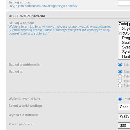
Szukaj autora:
Użyj * jako zamiennika dowolnego ciągu znaków.
OPCJE WYSZUKIWANIA
Szukaj w forach:
Wybierz forum lub fora, w których chcesz przeprowadzić wyszukiwanie.
Subfora zostaną przeszukanie automatycznie jeżeli nie wyłączysz opcji
poniżej “szukaj w subforach“.
Szukaj w subforach:
Tak
Szukaj w:
Tema
Tylk
Tylk
Tylk
Wyświetl wyniki jako:
Post
Sortuj wyniki według:
Wyniki z ostatnich:
Pokaż pierwsze: