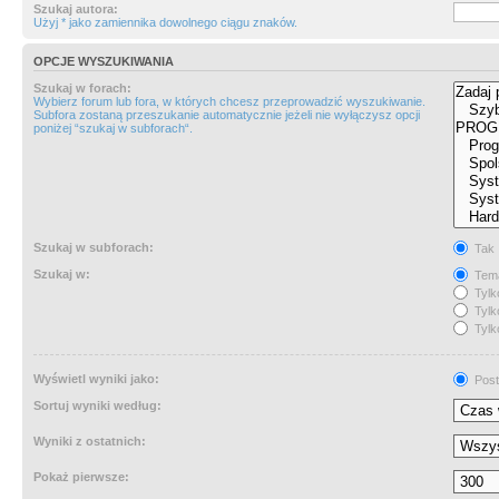
Szukaj autora:
Użyj * jako zamiennika dowolnego ciągu znaków.
OPCJE WYSZUKIWANIA
Szukaj w forach:
Wybierz forum lub fora, w których chcesz przeprowadzić wyszukiwanie.
Subfora zostaną przeszukanie automatycznie jeżeli nie wyłączysz opcji
poniżej “szukaj w subforach“.
Szukaj w subforach:
Tak
Szukaj w:
Tema
Tylk
Tylk
Tylk
Wyświetl wyniki jako:
Post
Sortuj wyniki według:
Wyniki z ostatnich:
Pokaż pierwsze: