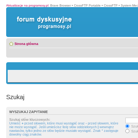
Aktualizacje na programosy.pl
:
Brave Browser
•
CrossFTP Portable
•
CrossFTP
•
System Mec
Strona główna
Szukaj
WYSZUKAJ ZAPYTANIE
Szukaj słów kluczowych:
Umieść
+
przed słowem, które musi wystąpić oraz
-
przed słowem, które
Szuk
nie może wystąpić. Jeśli umieścisz listę słów oddzielonych
|
wewnątrz
nawiasów, tylko jedno ze słów będzie musiało wystąpić. Znak * zastępuje
Szuk
dowolny ciąg znaków.