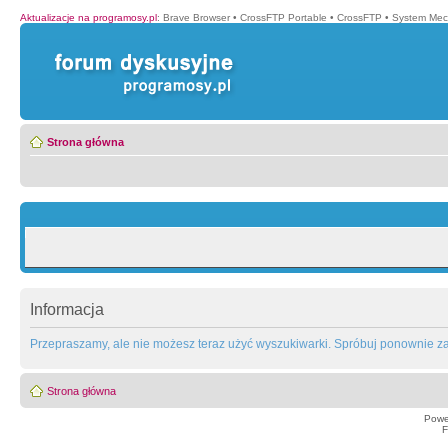
Aktualizacje na programosy.pl
:
Brave Browser
•
CrossFTP Portable
•
CrossFTP
•
System Mec
Strona główna
Informacja
Przepraszamy, ale nie możesz teraz użyć wyszukiwarki. Spróbuj ponownie za 
Strona główna
Powe
F