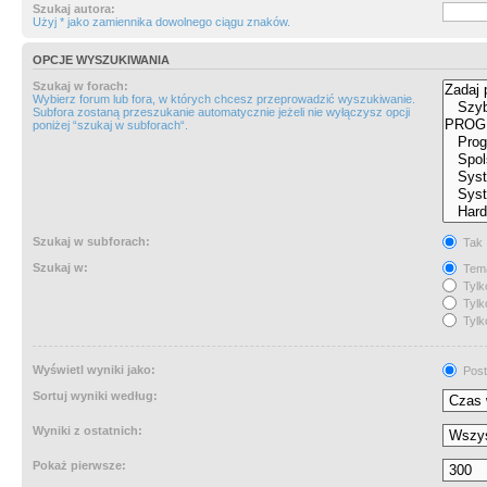
Szukaj autora:
Użyj * jako zamiennika dowolnego ciągu znaków.
OPCJE WYSZUKIWANIA
Szukaj w forach:
Wybierz forum lub fora, w których chcesz przeprowadzić wyszukiwanie.
Subfora zostaną przeszukanie automatycznie jeżeli nie wyłączysz opcji
poniżej “szukaj w subforach“.
Szukaj w subforach:
Tak
Szukaj w:
Tema
Tylk
Tylk
Tylk
Wyświetl wyniki jako:
Post
Sortuj wyniki według:
Wyniki z ostatnich:
Pokaż pierwsze: