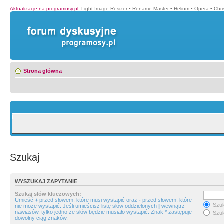
Aktualizacje na programosy.pl
:
Light Image Resizer
•
Rename Master
•
Helium
•
Opera
•
Chr
Strona główna
Szukaj
WYSZUKAJ ZAPYTANIE
Szukaj słów kluczowych:
Umieść
+
przed słowem, które musi wystąpić oraz
-
przed słowem, które
Szuk
nie może wystąpić. Jeśli umieścisz listę słów oddzielonych
|
wewnątrz
nawiasów, tylko jedno ze słów będzie musiało wystąpić. Znak * zastępuje
Szuk
dowolny ciąg znaków.