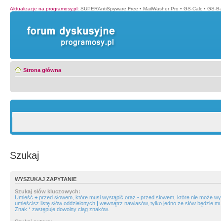
Aktualizacje na programosy.pl
:
SUPERAntiSpyware Free
•
MailWasher Pro
•
GS-Calc
•
GS-B
Strona główna
Szukaj
WYSZUKAJ ZAPYTANIE
Szukaj słów kluczowych:
Umieść
+
przed słowem, które musi wystąpić oraz
-
przed słowem, które nie może wys
umieścisz listę słów oddzielonych
|
wewnątrz nawiasów, tylko jedno ze słów będzie mu
Znak * zastępuje dowolny ciąg znaków.