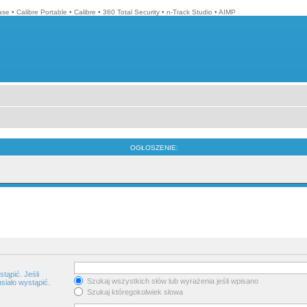
ase
•
Calibre Portable
•
Calibre
•
360 Total Security
•
n-Track Studio
•
AIMP
OGŁOSZENIE:
tąpić. Jeśli
Szukaj wszystkich słów lub wyrażenia jeśli wpisano
siało wystąpić.
Szukaj któregokolwiek słowa