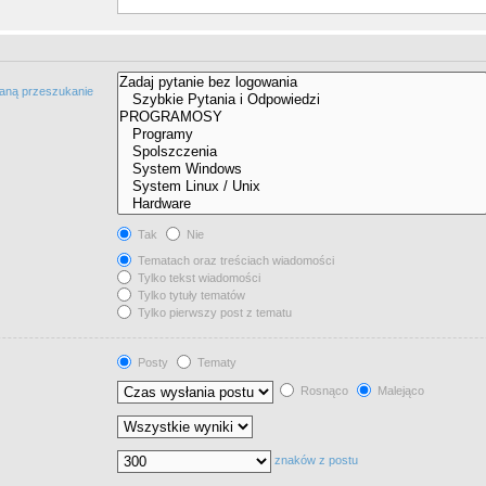
taną przeszukanie
Tak
Nie
Tematach oraz treściach wiadomości
Tylko tekst wiadomości
Tylko tytuły tematów
Tylko pierwszy post z tematu
Posty
Tematy
Rosnąco
Malejąco
znaków z postu