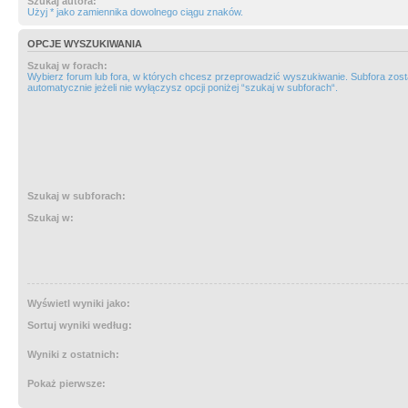
Szukaj autora:
Użyj * jako zamiennika dowolnego ciągu znaków.
OPCJE WYSZUKIWANIA
Szukaj w forach:
Wybierz forum lub fora, w których chcesz przeprowadzić wyszukiwanie. Subfora zos
automatycznie jeżeli nie wyłączysz opcji poniżej “szukaj w subforach“.
Szukaj w subforach:
Szukaj w:
Wyświetl wyniki jako:
Sortuj wyniki według:
Wyniki z ostatnich:
Pokaż pierwsze: