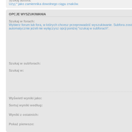
Szukaj autora:
Użyj * jako zamiennika dowolnego ciągu znaków.
OPCJE WYSZUKIWANIA
Szukaj w forach:
Wybierz forum lub fora, w których chcesz przeprowadzić wyszukiwanie. Subfora zos
automatycznie jeżeli nie wyłączysz opcji poniżej “szukaj w subforach“.
Szukaj w subforach:
Szukaj w:
Wyświetl wyniki jako:
Sortuj wyniki według:
Wyniki z ostatnich:
Pokaż pierwsze: