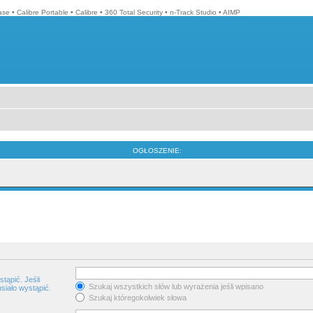
ase
•
Calibre Portable
•
Calibre
•
360 Total Security
•
n-Track Studio
•
AIMP
OGŁOSZENIE:
tąpić. Jeśli
Szukaj wszystkich słów lub wyrażenia jeśli wpisano
siało wystąpić.
Szukaj któregokolwiek słowa