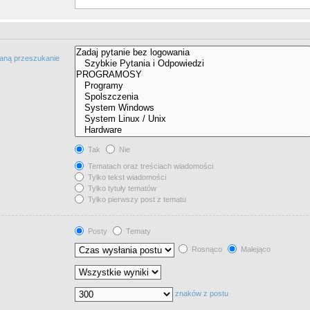
taną przeszukanie
Tak
Nie
Tematach oraz treściach wiadomości
Tylko tekst wiadomości
Tylko tytuły tematów
Tylko pierwszy post z tematu
Posty
Tematy
Rosnąco
Malejąco
znaków z postu