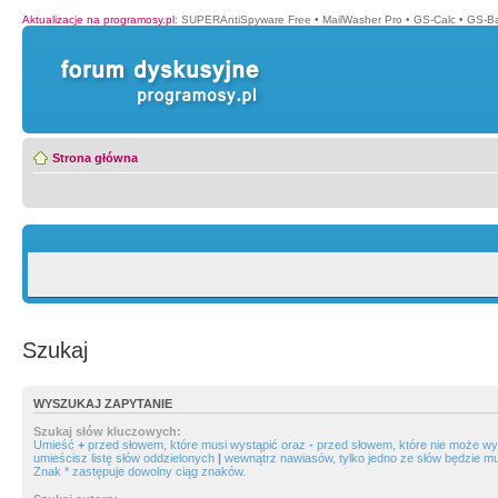
Aktualizacje na programosy.pl
:
SUPERAntiSpyware Free
•
MailWasher Pro
•
GS-Calc
•
GS-B
Strona główna
Szukaj
WYSZUKAJ ZAPYTANIE
Szukaj słów kluczowych:
Umieść
+
przed słowem, które musi wystąpić oraz
-
przed słowem, które nie może wys
umieścisz listę słów oddzielonych
|
wewnątrz nawiasów, tylko jedno ze słów będzie mu
Znak * zastępuje dowolny ciąg znaków.