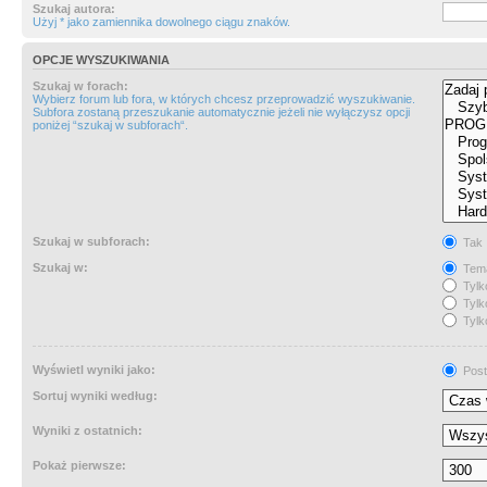
Szukaj autora:
Użyj * jako zamiennika dowolnego ciągu znaków.
OPCJE WYSZUKIWANIA
Szukaj w forach:
Wybierz forum lub fora, w których chcesz przeprowadzić wyszukiwanie.
Subfora zostaną przeszukanie automatycznie jeżeli nie wyłączysz opcji
poniżej “szukaj w subforach“.
Szukaj w subforach:
Tak
Szukaj w:
Tema
Tylk
Tylk
Tylk
Wyświetl wyniki jako:
Post
Sortuj wyniki według:
Wyniki z ostatnich:
Pokaż pierwsze: