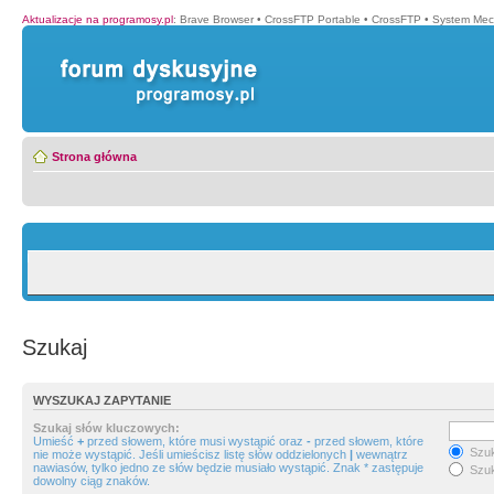
Aktualizacje na programosy.pl
:
Brave Browser
•
CrossFTP Portable
•
CrossFTP
•
System Mec
Strona główna
Szukaj
WYSZUKAJ ZAPYTANIE
Szukaj słów kluczowych:
Umieść
+
przed słowem, które musi wystąpić oraz
-
przed słowem, które
Szuk
nie może wystąpić. Jeśli umieścisz listę słów oddzielonych
|
wewnątrz
nawiasów, tylko jedno ze słów będzie musiało wystąpić. Znak * zastępuje
Szuk
dowolny ciąg znaków.