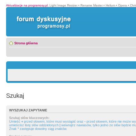
Aktualizacje na programosy.pl
:
Light Image Resizer
•
Rename Master
•
Helium
•
Opera
•
Chr
Strona główna
Szukaj
WYSZUKAJ ZAPYTANIE
Szukaj słów kluczowych:
Umieść
+
przed słowem, które musi wystąpić oraz
-
przed słowem, które nie może wys
umieścisz listę słów oddzielonych
|
wewnątrz nawiasów, tylko jedno ze słów będzie mu
Znak * zastępuje dowolny ciąg znaków.