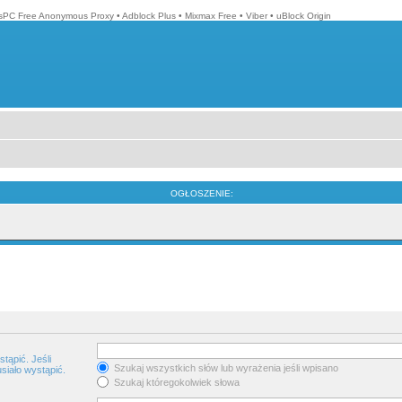
isPC Free Anonymous Proxy
•
Adblock Plus
•
Mixmax Free
•
Viber
•
uBlock Origin
OGŁOSZENIE:
tąpić. Jeśli
Szukaj wszystkich słów lub wyrażenia jeśli wpisano
siało wystąpić.
Szukaj któregokolwiek słowa