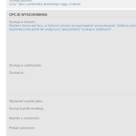
Szukaj autora:
Użyj * jako zamiennika dowolnego ciągu znaków.
OPCJE WYSZUKIWANIA
Szukaj w forach:
Wybierz forum lub fora, w których chcesz przeprowadzić wyszukiwanie. Subfora zos
automatycznie jeżeli nie wyłączysz opcji poniżej “szukaj w subforach“.
Szukaj w subforach:
Szukaj w:
Wyświetl wyniki jako:
Sortuj wyniki według:
Wyniki z ostatnich:
Pokaż pierwsze: