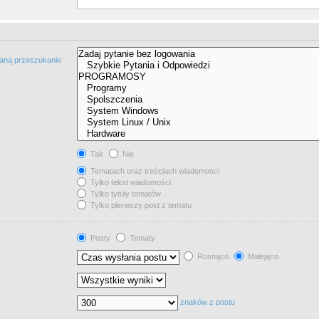
taną przeszukanie
Tak
Nie
Tematach oraz treściach wiadomości
Tylko tekst wiadomości
Tylko tytuły tematów
Tylko pierwszy post z tematu
Posty
Tematy
Rosnąco
Malejąco
znaków z postu