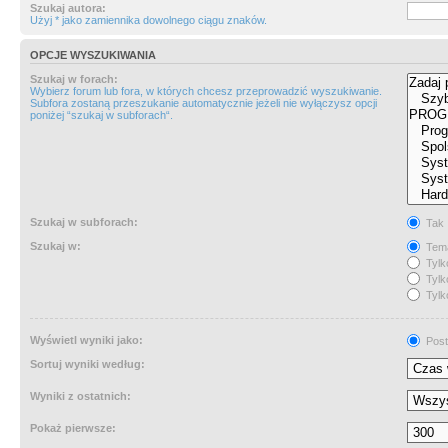
Szukaj autora:
Użyj * jako zamiennika dowolnego ciągu znaków.
OPCJE WYSZUKIWANIA
Szukaj w forach:
Wybierz forum lub fora, w których chcesz przeprowadzić wyszukiwanie.
Subfora zostaną przeszukanie automatycznie jeżeli nie wyłączysz opcji
poniżej “szukaj w subforach“.
Szukaj w subforach:
Tak
Szukaj w:
Tema
Tylk
Tylk
Tylk
Wyświetl wyniki jako:
Post
Sortuj wyniki według:
Wyniki z ostatnich:
Pokaż pierwsze: