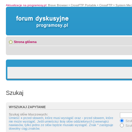
Aktualizacje na programosy.pl
:
Brave Browser
•
CrossFTP Portable
•
CrossFTP
•
System Mec
Strona główna
Szukaj
WYSZUKAJ ZAPYTANIE
Szukaj słów kluczowych:
Umieść
+
przed słowem, które musi wystąpić oraz
-
przed słowem, które
Szuk
nie może wystąpić. Jeśli umieścisz listę słów oddzielonych
|
wewnątrz
nawiasów, tylko jedno ze słów będzie musiało wystąpić. Znak * zastępuje
Szuk
dowolny ciąg znaków.