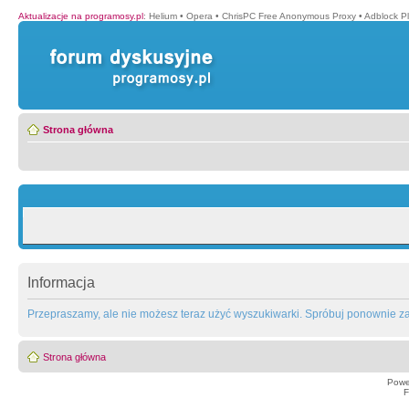
Aktualizacje na programosy.pl
:
Helium
•
Opera
•
ChrisPC Free Anonymous Proxy
•
Adblock P
Strona główna
Informacja
Przepraszamy, ale nie możesz teraz użyć wyszukiwarki. Spróbuj ponownie za 
Strona główna
Powe
F